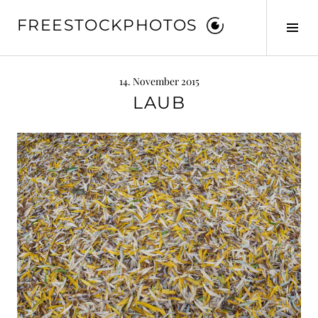
Springe
FREESTOCKPHOTOS
zum
Seit
Inhalt
ums
14. November 2015
LAUB