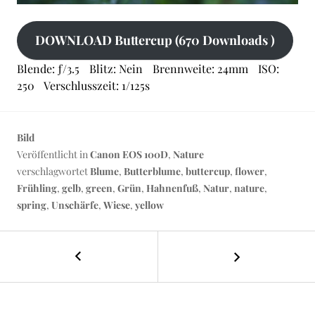
DOWNLOAD Buttercup (670 Downloads )
Blende: ƒ/3.5
Blitz: Nein
Brennweite: 24mm
ISO:
250
Verschlusszeit: 1/125s
Bild
Veröffentlicht in
Canon EOS 100D
,
Nature
verschlagwortet
Blume
,
Butterblume
,
buttercup
,
flower
,
Frühling
,
gelb
,
green
,
Grün
,
Hahnenfuß
,
Natur
,
nature
,
spring
,
Unschärfe
,
Wiese
,
yellow
←
Klatschmohn
BEITRAGS-
NAVIGATION