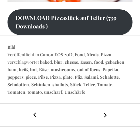
DOWNLOAD Pizzastück auf Teller (739
Downloads )
Bild
Veröffentlicht in
Canon EOS 20D
,
Food
,
Meals
,
Pizza
verschlagwortet
baked
,
blur
,
cheese
,
Essen
,
food
,
gebacken
,
ham
,
heiß
,
hot
,
Käse
,
mushrooms
,
out of focus
,
Paprika
,
peppers
,
piece
,
Pilze
,
Pizza
,
plate
,
Pliz
,
Salami
,
Schalotte
,
Schalotten
,
Schinken
,
shallots
,
Stück
,
Teller
,
Tomate
,
Tomaten
,
tomato
,
unscharf
,
Unschärfe
←
Gebackener
BEITRAGS-
Pizzabelag
NAVIGATION