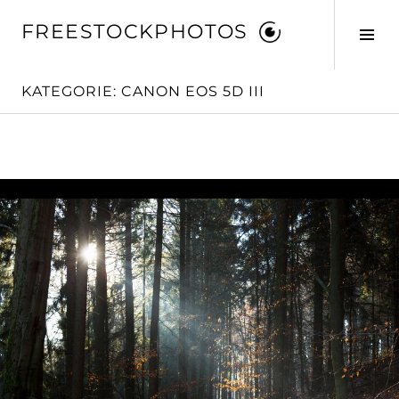
Springe
FREESTOCKPHOTOS
zum
Seit
Inhalt
ums
KATEGORIE:
CANON EOS 5D III