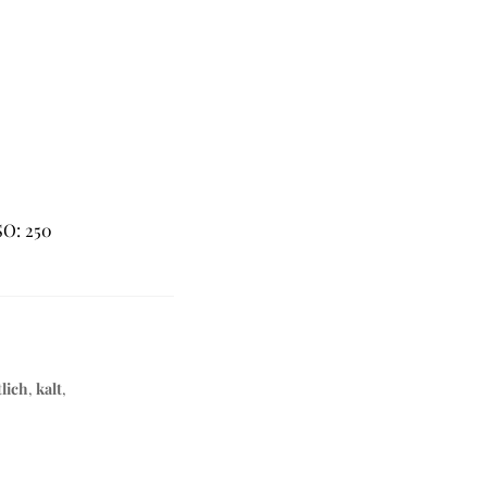
SO: 250
lich
,
kalt
,