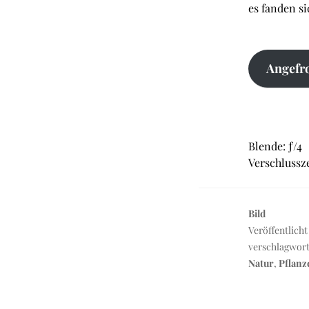
es fanden s
Angefro
Blende: ƒ/4
Verschlussze
Bild
Veröffentlicht
verschlagwor
Natur
,
Pflanz