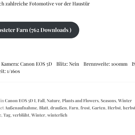
ich zahlreiche Fotomotive vor der Haustür
steter Farn (762 Downloads )
Kamera: Canon EOS 5D
Blitz: Nein
Brennweite: 100mm
I
it: 1/160s
 in
Canon EOS 5D I
,
Fall
,
Nature
,
Plants and Flowers
,
Seasons
,
Winter
tet
Außenaufnahme
,
Blatt
,
draußen
,
Farn
,
frost
,
Garten
,
Herbst
,
herbst
e
,
Tag
,
verblüht
,
Winter
,
winterlich